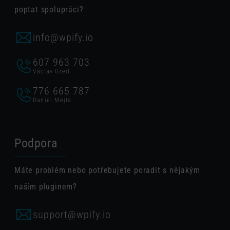
poptat spolupráci?
info@wpify.io
607 963 703
Václav Greif
776 665 787
Daniel Mejta
Podpora
Máte problém nebo potřebujete poradit s nějakým
naším pluginem?
support@wpify.io