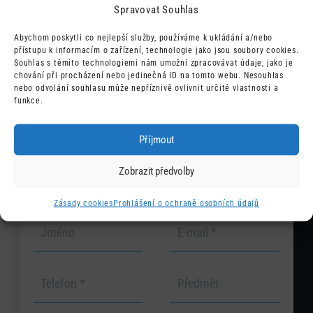
Spravovat Souhlas
Abychom poskytli co nejlepší služby, používáme k ukládání a/nebo
Změny nastavení uložte pomocí tlačítka na konci
přístupu k informacím o zařízení, technologie jako jsou soubory cookies.
stránky.
Souhlas s těmito technologiemi nám umožní zpracovávat údaje, jako je
chování při procházení nebo jedinečná ID na tomto webu. Nesouhlas
nebo odvolání souhlasu může nepříznivě ovlivnit určité vlastnosti a
funkce.
Zavolejte nebo
Příjmout
napište
Zobrazit předvolby
Zásady cookies
Prohlášení o ochraně osobních údajů