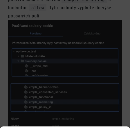
hodnotou
. Tyto hodnoty vyplníte do výše
allow
popsaných polí.