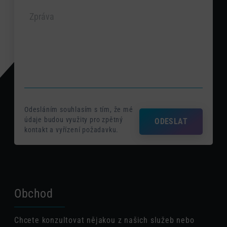
Odesláním souhlasím s tím, že mé
údaje budou využity pro zpětný
ODESLAT
kontakt a vyřízení požadavku.
Obchod
Chcete konzultovat nějakou z našich služeb nebo