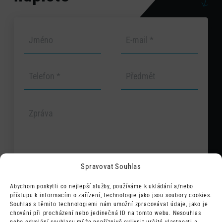
Spravovat Souhlas
Abychom poskytli co nejlepší služby, používáme k ukládání a/nebo
přístupu k informacím o zařízení, technologie jako jsou soubory cookies.
Odesláním souhlasím s tím, že mé
Souhlas s těmito technologiemi nám umožní zpracovávat údaje, jako je
chování při procházení nebo jedinečná ID na tomto webu. Nesouhlas
údaje budou využity pro zpětný
ODESLAT
nebo odvolání souhlasu může nepříznivě ovlivnit určité vlastnosti a