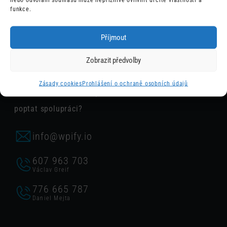
kontakt a vyřízení požadavku.
funkce.
Příjmout
Zobrazit předvolby
Obchod
Zásady cookies
Prohlášení o ochraně osobních údajů
Chcete konzultovat nějakou z našich služeb nebo
poptat spolupráci?
info@wpify.io
607 963 703
Václav Greif
776 665 787
Daniel Mejta