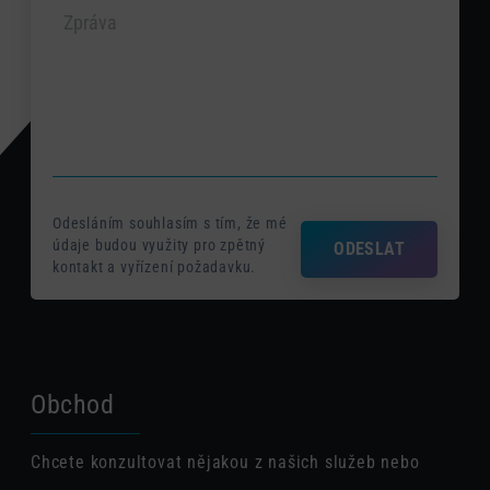
Odesláním souhlasím s tím, že mé
údaje budou využity pro zpětný
ODESLAT
kontakt a vyřízení požadavku.
Obchod
Chcete konzultovat nějakou z našich služeb nebo