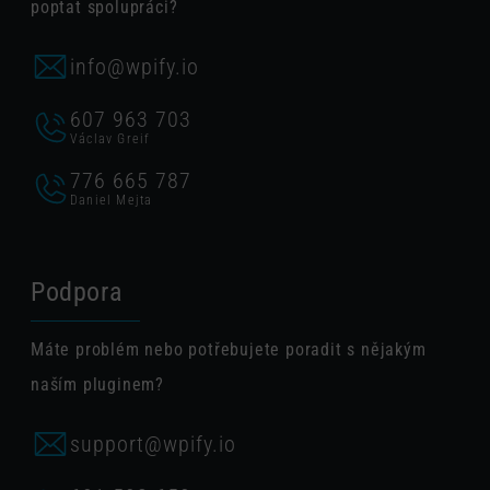
poptat spolupráci?
info@wpify.io
607 963 703
Václav Greif
776 665 787
Daniel Mejta
Podpora
Máte problém nebo potřebujete poradit s nějakým
naším pluginem?
support@wpify.io