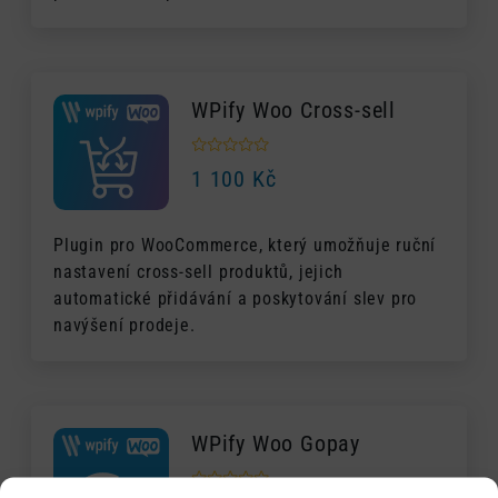
WPify Woo Cross-sell
1 100
Kč
Plugin pro WooCommerce, který umožňuje ruční
nastavení cross-sell produktů, jejich
automatické přidávání a poskytování slev pro
navýšení prodeje.
WPify Woo Gopay