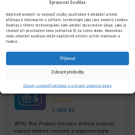
Spravovat Souhlas
1 700
Kč
Abychom poskytli co nejlepší služby, používáme k ukládání a/nebo
přístupu k informacím o zařízení, technologie jako jsou soubory cookies.
Přidejte do vašeho WooCommerce e-shopu
Souhlas s těmito technologiemi nám umožní zpracovávat údaje, jako je
jednoduchou platební bránau GoPay. Umožňuje
chování při procházení nebo jedinečná ID na tomto webu. Nesouhlas
nejen platby kartou, ale i pomocí GoPay účtu,
nebo odvolání souhlasu může nepříznivě ovlivnit určité vlastnosti a
funkce.
Apple Pay, Google Pay, platebních tlačítek a
mnoha dalších metod.
Příjmout
Zobrazit předvolby
WPify Woo Product
Zásady cookies
Prohlášení o ochraně osobních údajů
Vouchers
1 000
Kč
WPify Woo Product Vouchers přidává možnost
nabízet dárkové vouchery s vygenerovaným