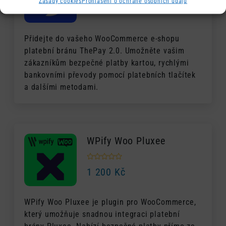
Zásady cookies
Prohlášení o ochraně osobních údajů
1 400
Kč
Přidejte do vašeho WooCommerce e-shopu
platební bránu ThePay 2.0. Umožněte vašim
zákazníkům bezpečné platby kartou, rychlými
bankovními převody pomocí platebních tlačítek
a dalšími metodami.
WPify Woo Pluxee
1 200
Kč
WPify Woo Pluxee je plugin pro WooCommerce,
který umožňuje snadnou integraci platební