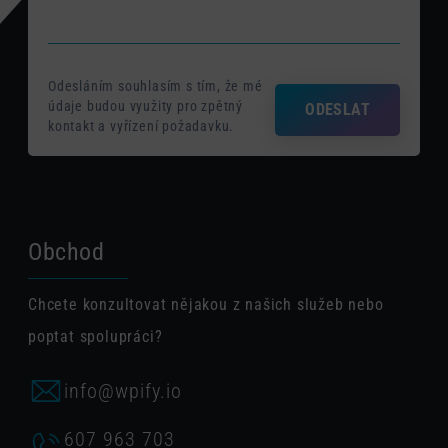
Odesláním souhlasím s tím, že mé
údaje budou využity pro zpětný
ODESLAT
kontakt a vyřízení požadavku.
Obchod
Chcete konzultovat nějakou z našich služeb nebo
poptat spolupráci?
info@wpify.io
607 963 703