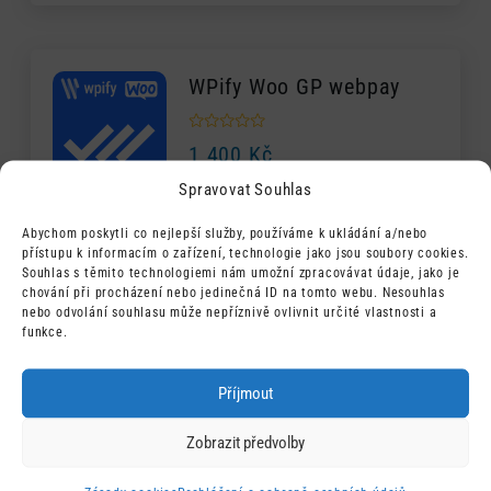
WPify Woo GP webpay
1 400
Kč
Spravovat Souhlas
Plugin pro WooCommerce, který integruje
Abychom poskytli co nejlepší služby, používáme k ukládání a/nebo
platební bránu GP Webpay. Podporuje všechny
přístupu k informacím o zařízení, technologie jako jsou soubory cookies.
dostupné platební metody na trhu, nabízí
Souhlas s těmito technologiemi nám umožní zpracovávat údaje, jako je
chování při procházení nebo jedinečná ID na tomto webu. Nesouhlas
atraktivní a transparentní ceny a zajišťuje
nebo odvolání souhlasu může nepříznivě ovlivnit určité vlastnosti a
bezpečné zpracování plateb.
funkce.
Příjmout
WPify Woo ThePay
Zobrazit předvolby