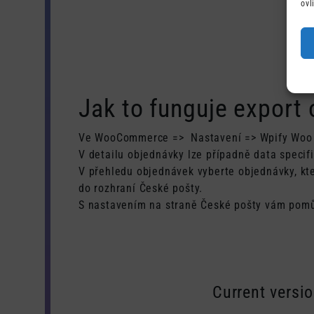
ovl
Jak to funguje export
Ve WooCommerce => Nastavení => Wpify Woo =>
V detailu objednávky lze případně data specif
V přehledu objednávek vyberte objednávky, kt
do rozhraní České pošty.
S nastavením na straně České pošty vám pomů
Current versi