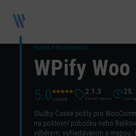
Pluginy
/
WooCommerce
WPify Woo 
5.0
2.1.3
25.
Current version
Last u
1 rewiew
Služby České pošty pro WooComm
na poštovní pobočku nebo Balíko
výběrem, vyhledáváním a mapou. 