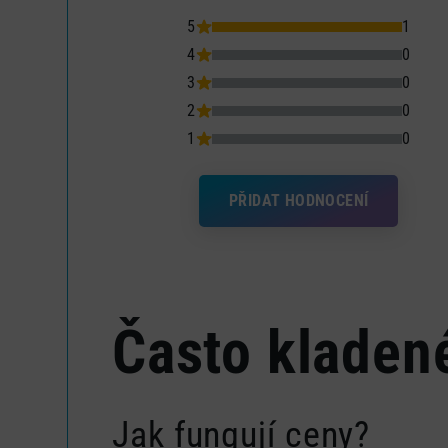
5
1
4
0
3
0
2
0
1
0
PŘIDAT HODNOCENÍ
Často kladen
Jak fungují ceny?