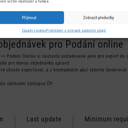
ivnit určité vlastnosti a funkce.
Příjmout
Zobrazit předvolby
Zásady cookies
Prohlášení o ochraně osobních údajů
 objednávek pro Podání online
 Podání Online si nastavte požadované pole pro export do 
ická pro danou objednávku upravit
eré chcete exportovat, a z hromadných akcí vyberte Generovat
že obchodní zástupce ČP.
on
Last update
Minimum requ