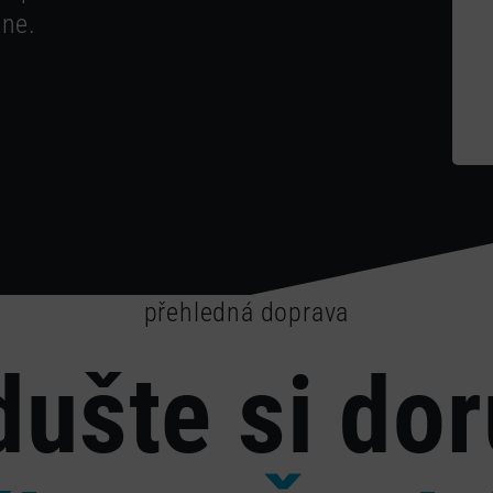
ine.
přehledná doprava
ušte si do