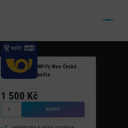
iny
Naše práce
Články
Kontakt
WPify Woo Česká
pošta
1 500
Kč
WPify Woo Česká pošta množství
KOUPIT
Jednoduchá a rychlá instalace