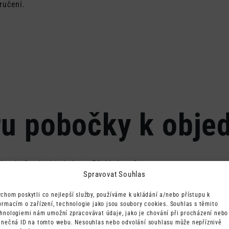
ručení.
ru pobočky k obje
né pobočce k objednávce. Přidává možnost
Spravovat Souhlas
vybrané pobočky. Tím zajišťuje, že balík bude
z nutnosti ručně zadávat adresu pobočky.
chom poskytli co nejlepší služby, používáme k ukládání a/nebo přístupu k
ormacím o zařízení, technologie jako jsou soubory cookies. Souhlas s těmito
hnologiemi nám umožní zpracovávat údaje, jako je chování při procházení nebo
inečná ID na tomto webu. Nesouhlas nebo odvolání souhlasu může nepříznivě