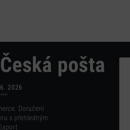
Plug
Česká pošta
 6. 2026
pdate
erce. Doručení
vnu s přehledným
Export