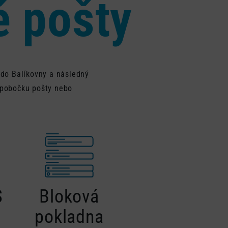
é pošty
do Balíkovny a následný
í pobočku pošty nebo
S
Bloková
pokladna