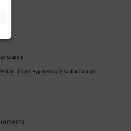
csv souboru.
 Podání Online. Vygenerovaný soubor nahrajte
irements