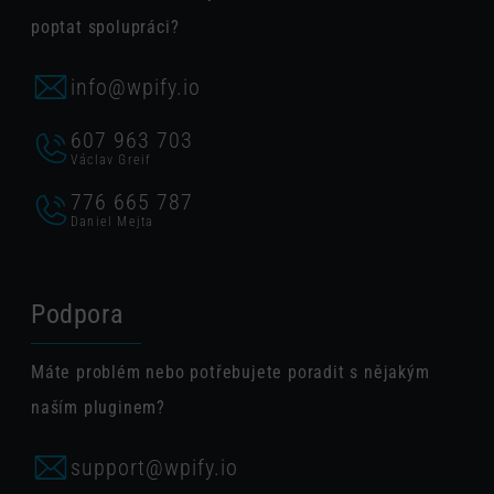
poptat spolupráci?
info@wpify.io
607 963 703
Václav Greif
776 665 787
Daniel Mejta
Podpora
Máte problém nebo potřebujete poradit s nějakým
naším pluginem?
support@wpify.io