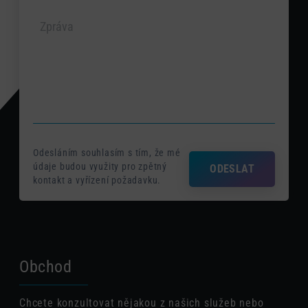
Odesláním souhlasím s tím, že mé
údaje budou využity pro zpětný
ODESLAT
kontakt a vyřízení požadavku.
Obchod
Chcete konzultovat nějakou z našich služeb nebo