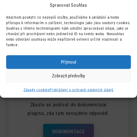
Spravovat Souhlas
neprodloužím licenci?
Abychom poskytli co nejlepší služby, používáme k ukládání a/nebo
přístupu k informacím o zařízení, technologie jako jsou soubory cookies.
Souhlas s těmito technologiemi nám umožní zpracovávat údaje, jako je
Potřebuji přidat nějakou
chování při procházení nebo jedinečná ID na tomto webu. Nesouhlas
nebo odvolání souhlasu může nepříznivě ovlivnit určité vlastnosti a
funkcionalitu, kterou plugin zatím
funkce.
nepodporuje
Příjmout
Zobrazit předvolby
Máte ještě nějakou otázku?
Zásady cookies
Prohlášení o ochraně osobních údajů
Zkuste se podívat do dokumentace
pluginu, zda tam nenajdete odpověď.
DOKUMENTACE