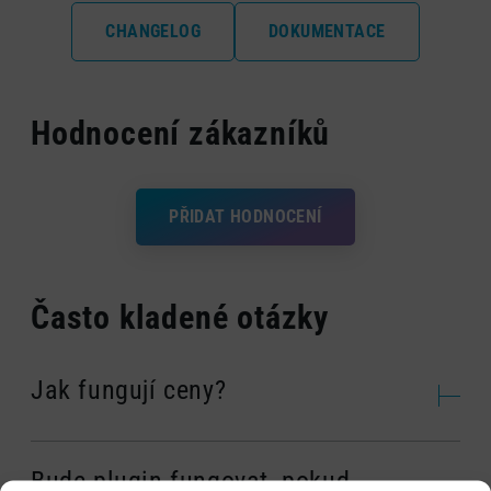
CHANGELOG
DOKUMENTACE
Hodnocení zákazníků
PŘIDAT HODNOCENÍ
Často kladené otázky
Jak fungují ceny?
Bude plugin fungovat, pokud