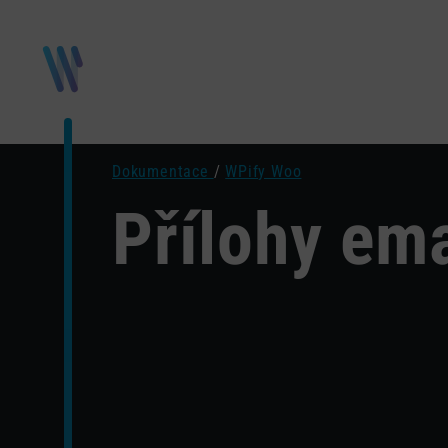
Dokumentace
/
WPify Woo
Přílohy ema