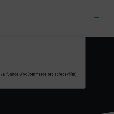
iny
Naše práce
Články
Kontakt
o
idává funkce WooCommerce pro (především)