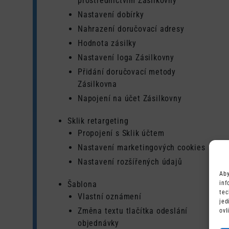
prostřednictvím Zásilkovny
Nastavení dobírky
Nahrazení doručovací adresy
Hodnota zásilky
Nastavení loga Zásilkovny
Přidání doručovací metody
Zásilkovna
Napojení na účet Zásilkovny
Sklik retargeting
Propojení s Sklik účtem
Nastavení marketingových cookies
Nastavení rozšířených údajů
Aby
inf
Šablona
tec
Vlastní oznámení
jed
Změna textu tlačítka odeslání
ovl
objednávky