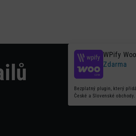
Plug
WPify Wo
ilů
Zdarma
Bezplatný plugin, který př
České a Slovenské obchody.