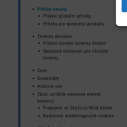
Přílohy emailů
Přidání globální přílohy
Přílohy pro konkrétní produkty
Termíny doručení
Přidání nového termínu dodání
Společná nastavení pro všechny
termíny
Ceny
Komentáře
Historie cen
Zbozi.cz/Sklik omezené měření
konverzí
Propojení se Zboží.cz/Sklik účtem
Nastavení marketingových cookies