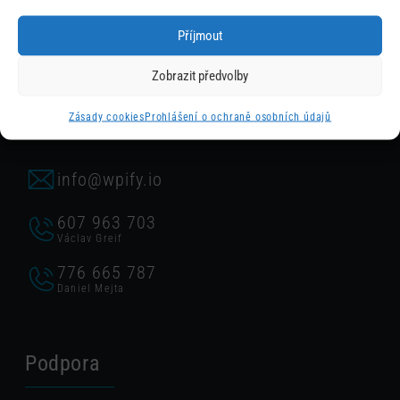
Příjmout
Obchod
Zobrazit předvolby
Chcete konzultovat nějakou z našich služeb nebo
Zásady cookies
Prohlášení o ochraně osobních údajů
poptat spolupráci?
info@wpify.io
607 963 703
Václav Greif
776 665 787
Daniel Mejta
Podpora