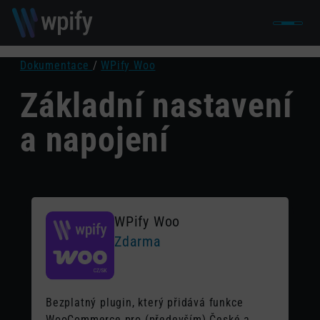
Dokumentace
/
WPify Woo
Základní nastavení
a napojení
WPify Woo
Zdarma
Bezplatný plugin, který přidává funkce
WooCommerce pro (především) České a