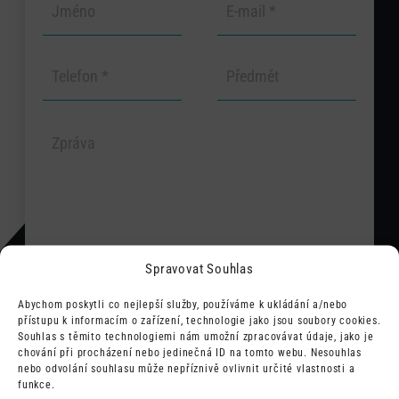
Spravovat Souhlas
Abychom poskytli co nejlepší služby, používáme k ukládání a/nebo
Odesláním souhlasím s tím, že mé
přístupu k informacím o zařízení, technologie jako jsou soubory cookies.
údaje budou využity pro zpětný
ODESLAT
Souhlas s těmito technologiemi nám umožní zpracovávat údaje, jako je
kontakt a vyřízení požadavku.
chování při procházení nebo jedinečná ID na tomto webu. Nesouhlas
nebo odvolání souhlasu může nepříznivě ovlivnit určité vlastnosti a
funkce.