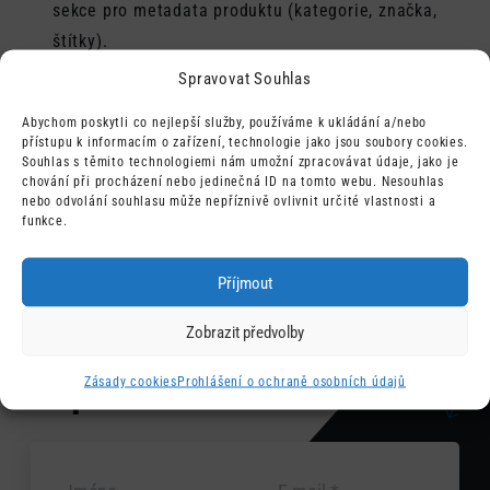
sekce pro metadata produktu (kategorie, značka,
štítky).
woocommerce_product_meta_end
– Na konci sekce
Spravovat Souhlas
pro metadata produktu (kategorie, značka, štítky).
Abychom poskytli co nejlepší služby, používáme k ukládání a/nebo
woocommerce_after_single_product_summary
– Po
přístupu k informacím o zařízení, technologie jako jsou soubory cookies.
Souhlas s těmito technologiemi nám umožní zpracovávat údaje, jako je
shrnutí produktu (popis, recenze), před
chování při procházení nebo jedinečná ID na tomto webu. Nesouhlas
souvisejícími produkty.
nebo odvolání souhlasu může nepříznivě ovlivnit určité vlastnosti a
funkce.
Příjmout
Zobrazit předvolby
Zavolejte nebo
napište
Zásady cookies
Prohlášení o ochraně osobních údajů