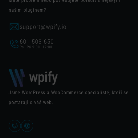
Máte problém nebo potřebujete poradit s nějakým
naším pluginem?
support@wpify.io
601 503 650
Po–Pá 9:00–17:00
Jsme WordPress a WooCommerce specialisté, kteří se
postarají o váš web.