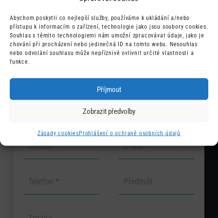
doručení vztahuje. Termín doručení se tak zobrazí v
Abychom poskytli co nejlepší služby, používáme k ukládání a/nebo
tabulce pro konkrétní metody dopravy.
přístupu k informacím o zařízení, technologie jako jsou soubory cookies.
Souhlas s těmito technologiemi nám umožní zpracovávat údaje, jako je
chování při procházení nebo jedinečná ID na tomto webu. Nesouhlas
nebo odvolání souhlasu může nepříznivě ovlivnit určité vlastnosti a
funkce.
Zavolejte nebo
Příjmout
napište
Zobrazit předvolby
Zásady cookies
Prohlášení o ochraně osobních údajů