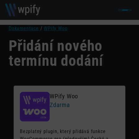
Dokumentace
/
WPify Woo
Přidání nového
termínu dodání
WPify Woo
Zdarma
Bezplatný plugin, který přidává funkce
WooCommerce pro (především) České a