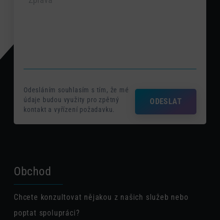
Odesláním souhlasím s tím, že mé
údaje budou využity pro zpětný
ODESLAT
kontakt a vyřízení požadavku.
Obchod
Chcete konzultovat nějakou z našich služeb nebo
poptat spolupráci?