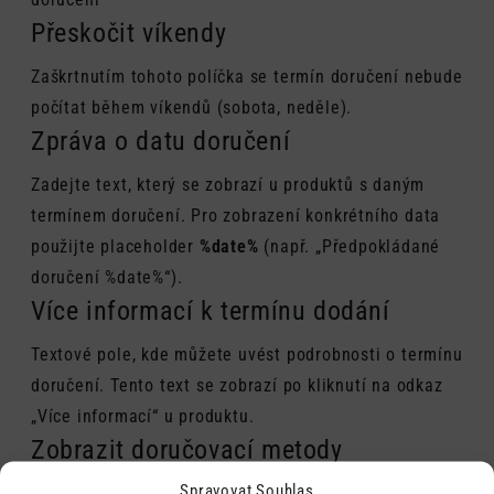
Přeskočit víkendy
Zaškrtnutím tohoto políčka se termín doručení nebude
počítat během víkendů (sobota, neděle).
Zpráva o datu doručení
Zadejte text, který se zobrazí u produktů s daným
termínem doručení. Pro zobrazení konkrétního data
použijte placeholder
%date%
(např. „Předpokládané
doručení %date%“).
Více informací k termínu dodání
Textové pole, kde můžete uvést podrobnosti o termínu
doručení. Tento text se zobrazí po kliknutí na odkaz
„Více informací“ u produktu.
Zobrazit doručovací metody
Spravovat Souhlas
Výběr doručovacích metod, pro které se tento termín