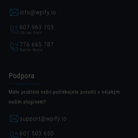
info@wpify.io
607 963 703
Václav Greif
776 665 787
Daniel Mejta
Podpora
Máte problém nebo potřebujete poradit s nějakým
naším pluginem?
support@wpify.io
601 503 650