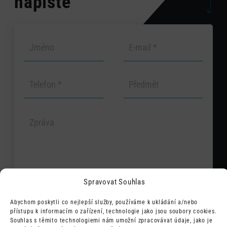
napište
Spravovat Souhlas
Abychom poskytli co nejlepší služby, používáme k ukládání a/nebo
přístupu k informacím o zařízení, technologie jako jsou soubory cookies.
Odesláním souhlasím s tím, že mé
Souhlas s těmito technologiemi nám umožní zpracovávat údaje, jako je
údaje budou využity pro zpětný