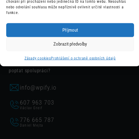
ODESLAT
chování při procházení nebo jedinečná ID na tomto webu. Nesouhlas
kontakt a vyřízení požadavku.
nebo odvolání souhlasu může nepříznivě ovlivnit určité vlastnosti a
funkce.
Příjmout
Obchod
Zobrazit předvolby
Zásady cookies
Prohlášení o ochraně osobních údajů
Chcete konzultovat nějakou z našich služeb nebo
poptat spolupráci?
info@wpify.io
607 963 703
Václav Greif
776 665 787
Daniel Mejta