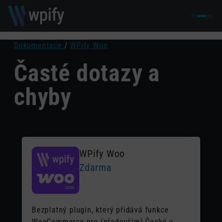
Dokumentace
/
WPify Woo
Časté dotazy a
chyby
WPify Woo
Zdarma
Bezplatný plugin, který přidává funkce
WooCommerce pro (především) České a