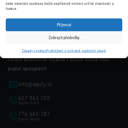
údaje budou využity pro zpětný
ODESLAT
nebo odvolání souhlasu může nepříznivě ovlivnit určité vlastnosti a
kontakt a vyřízení požadavku.
funkce.
Příjmout
Zobrazit předvolby
Obchod
Zásady cookies
Prohlášení o ochraně osobních údajů
Chcete konzultovat nějakou z našich služeb nebo
poptat spolupráci?
info@wpify.io
607 963 703
Václav Greif
776 665 787
Daniel Mejta