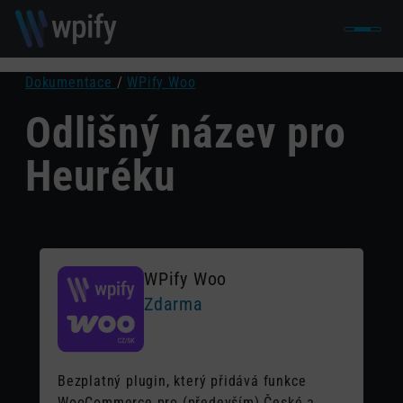
Dokumentace
/
WPify Woo
Odlišný název pro
Heuréku
WPify Woo
Zdarma
Bezplatný plugin, který přidává funkce
WooCommerce pro (především) České a