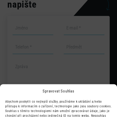
napište
Spravovat Souhlas
Abychom poskytli co nejlepší služby, používáme k ukládání a/nebo
přístupu k informacím o zařízení, technologie jako jsou soubory cookies.
Souhlas s těmito technologiemi nám umožní zpracovávat údaje, jako je
Odesláním souhlasím s tím, že mé
chování při procházení nebo jedinečná ID na tomto webu. Nesouhlas