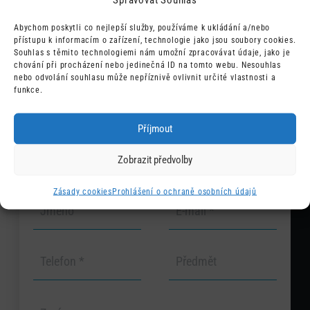
Změny nastavení uložte pomocí tlačítka na konci
Abychom poskytli co nejlepší služby, používáme k ukládání a/nebo
přístupu k informacím o zařízení, technologie jako jsou soubory cookies.
stránky.
Souhlas s těmito technologiemi nám umožní zpracovávat údaje, jako je
chování při procházení nebo jedinečná ID na tomto webu. Nesouhlas
nebo odvolání souhlasu může nepříznivě ovlivnit určité vlastnosti a
funkce.
Zavolejte nebo
Příjmout
napište
Zobrazit předvolby
Zásady cookies
Prohlášení o ochraně osobních údajů