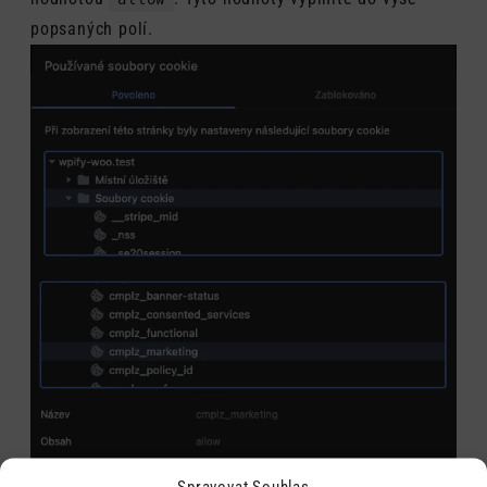
popsaných polí.
Spravovat Souhlas