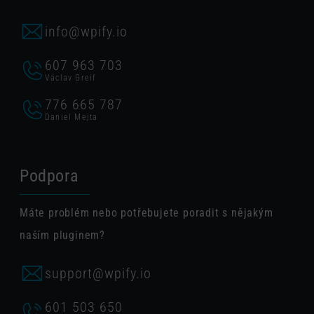
info@wpify.io
607 963 703
Václav Greif
776 665 787
Daniel Mejta
Podpora
Máte problém nebo potřebujete poradit s nějakým
naším pluginem?
support@wpify.io
601 503 650