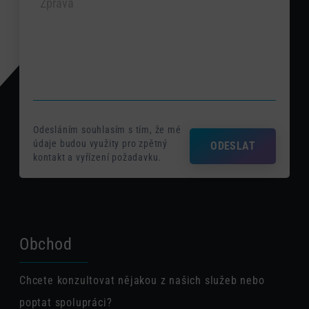
Odesláním souhlasím s tím, že mé
údaje budou využity pro zpětný
ODESLAT
kontakt a vyřízení požadavku.
Obchod
Chcete konzultovat nějakou z našich služeb nebo
poptat spolupráci?