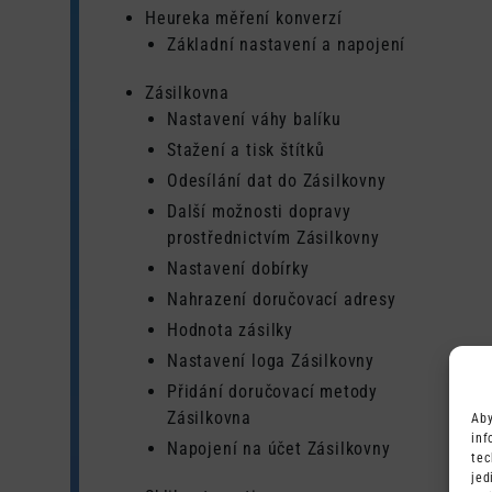
Heureka měření konverzí
Základní nastavení a napojení
Zásilkovna
Nastavení váhy balíku
Stažení a tisk štítků
Odesílání dat do Zásilkovny
Další možnosti dopravy
prostřednictvím Zásilkovny
Nastavení dobírky
Nahrazení doručovací adresy
Hodnota zásilky
Nastavení loga Zásilkovny
Přidání doručovací metody
Zásilkovna
Aby
inf
Napojení na účet Zásilkovny
tec
jed