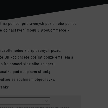
ať již pomocí připravených pozic nebo pomocí
děte do nastavení modulu WooCommerce >
 zvolte jednu z připravených pozic:
 že QR kód chcete posílat pouze emailem a
volíte pomocí vlastního snippetu.
ačátku pod nadpisem stránky.
abulkou se souhrnem objednávky.
ránky.