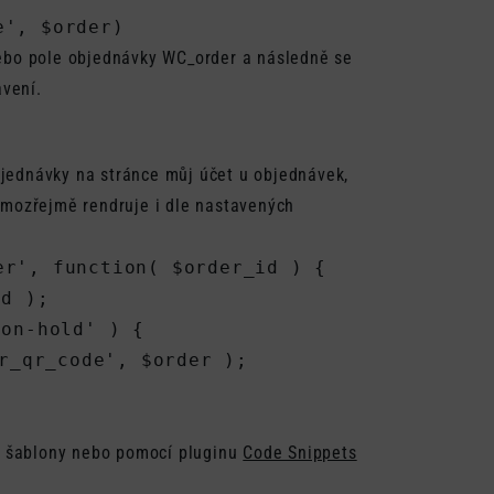
e', $order)
ebo pole objednávky WC_order a následně se
vení.
bjednávky na stránce můj účet u objednávek,
samozřejmě rendruje i dle nastavených
r', function( $order_id ) {

ld šablony nebo pomocí pluginu
Code Snippets