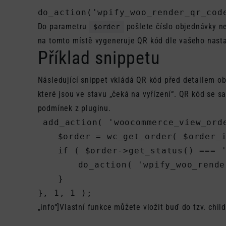
do_action('wpify_woo_render_qr_cod
Do parametru
pošlete číslo objednávky n
$order
na tomto místě vygeneruje QR kód dle vašeho nasta
Příklad snippetu
Následující snippet vkládá QR kód před detailem o
které jsou ve stavu „čeká na vyřízení“. QR kód se 
podmínek z pluginu.
 add_action( 'woocommerce_view_orde
	$order = wc_get_order( $order_id );

	if ( $order->get_status() === 'on-hold' ) {

		do_action( 'wpify_woo_render_qr_code', $order );

	}

}, 1, 1 );
„
info“]Vlastní funkce můžete vložit buď do tzv. chi