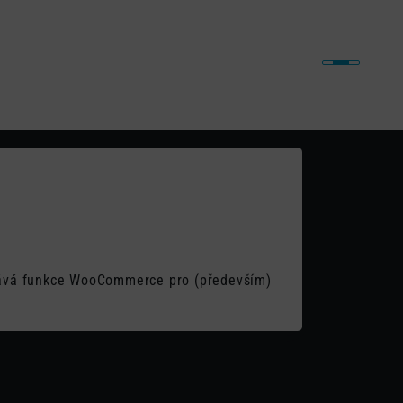
iny
Naše práce
Články
Kontakt
o
idává funkce WooCommerce pro (především)