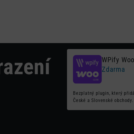
Plug
razení
WPify Wo
Zdarma
Bezplatný plugin, který př
České a Slovenské obchody.