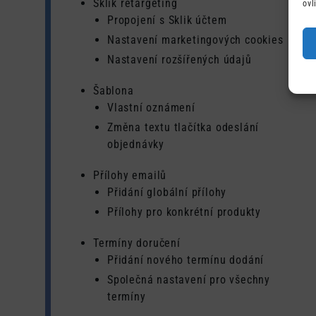
Sklik retargeting
ovl
Propojení s Sklik účtem
Nastavení marketingových cookies
Nastavení rozšířených údajů
Šablona
Vlastní oznámení
Změna textu tlačítka odeslání
objednávky
Přílohy emailů
Přidání globální přílohy
Přílohy pro konkrétní produkty
Termíny doručení
Přidání nového termínu dodání
Společná nastavení pro všechny
termíny