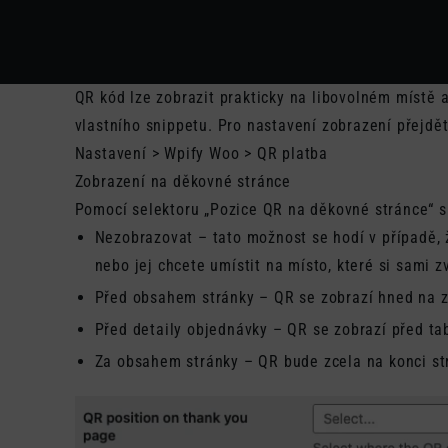
QR kód lze zobrazit prakticky na libovolném místě 
vlastního snippetu. Pro nastavení zobrazení přej
Nastavení > Wpify Woo > QR platba
Zobrazení na děkovné stránce
Pomocí selektoru „Pozice QR na děkovné stránce“ si
Nezobrazovat – tato možnost se hodí v případě,
nebo jej chcete umístit na místo, které si sami z
Před obsahem stránky – QR se zobrazí hned na z
Před detaily objednávky – QR se zobrazí před t
Za obsahem stránky – QR bude zcela na konci st