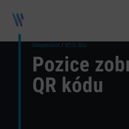
Dokumentace
/
WPify Woo
Pozice zob
QR kódu