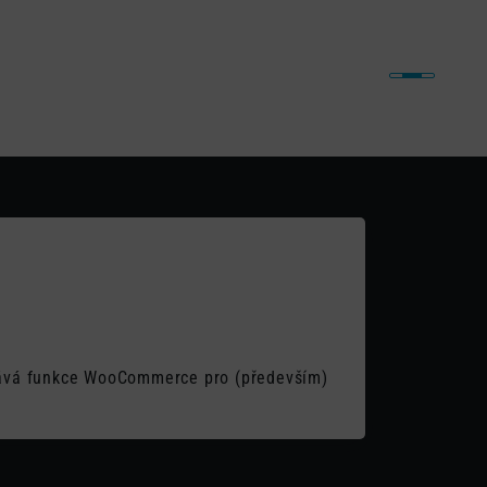
iny
Naše práce
Články
Kontakt
o
idává funkce WooCommerce pro (především)