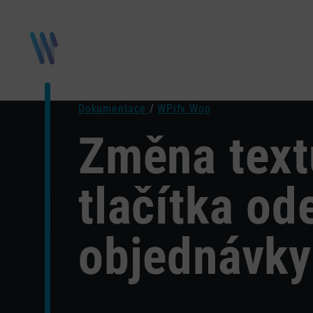
Dokumentace
/
WPify Woo
Změna text
tlačítka od
objednávky