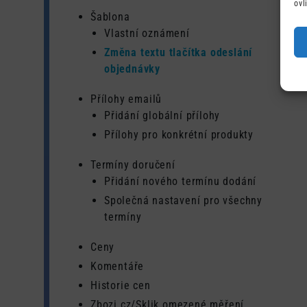
ovl
Šablona
Vlastní oznámení
Změna textu tlačítka odeslání
objednávky
Přílohy emailů
Přidání globální přílohy
Přílohy pro konkrétní produkty
Termíny doručení
Přidání nového termínu dodání
Společná nastavení pro všechny
termíny
Ceny
Komentáře
Historie cen
Zbozi.cz/Sklik omezené měření