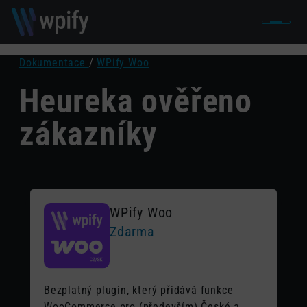
Dokumentace
/
WPify Woo
Heureka ověřeno
zákazníky
WPify Woo
Zdarma
Bezplatný plugin, který přidává funkce
WooCommerce pro (především) České a