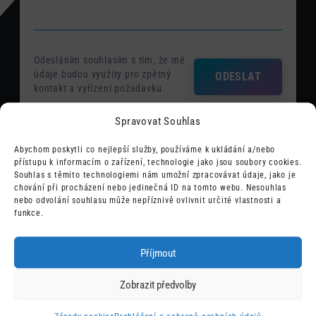
Odesláním souhlasím s tím, že mé
údaje budou využity pro zpětný
ODESLAT
kontakt a vyřízení požadavku.
Spravovat Souhlas
Abychom poskytli co nejlepší služby, používáme k ukládání a/nebo
přístupu k informacím o zařízení, technologie jako jsou soubory cookies.
Obchod
Souhlas s těmito technologiemi nám umožní zpracovávat údaje, jako je
chování při procházení nebo jedinečná ID na tomto webu. Nesouhlas
nebo odvolání souhlasu může nepříznivě ovlivnit určité vlastnosti a
Chcete konzultovat nějakou z našich služeb nebo
funkce.
poptat spolupráci?
Příjmout
info@wpify.io
Zobrazit předvolby
607 963 703