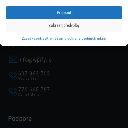
Příjmout
Obchod
Zobrazit předvolby
Chcete konzultovat nějakou z našich služeb nebo
Zásady cookies
Prohlášení o ochraně osobních údajů
poptat spolupráci?
info@wpify.io
607 963 703
Václav Greif
776 665 787
Daniel Mejta
Podpora