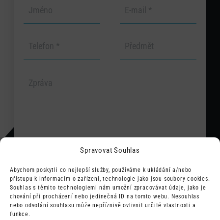
Spravovat Souhlas
Abychom poskytli co nejlepší služby, používáme k ukládání a/nebo
Odesláním souhlasím s tím, že mé
přístupu k informacím o zařízení, technologie jako jsou soubory cookies.
údaje budou využity pro zpětný
ODESLAT
Souhlas s těmito technologiemi nám umožní zpracovávat údaje, jako je
kontakt a vyřízení požadavku.
chování při procházení nebo jedinečná ID na tomto webu. Nesouhlas
nebo odvolání souhlasu může nepříznivě ovlivnit určité vlastnosti a
funkce.