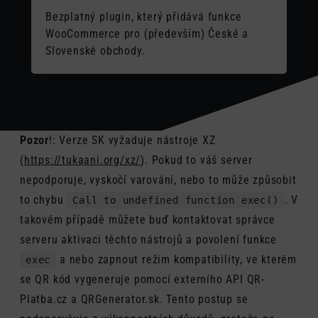
Bezplatný plugin, který přidává funkce
WooCommerce pro (především) České a
Slovenské obchody.
Pozor
!: Verze SK vyžaduje nástroje XZ
(
https://tukaani.org/xz/
). Pokud to váš server
nepodporuje, vyskočí varování, nebo to může způsobit
to chybu
. V
Call to undefined function exec()
takovém případě můžete buď kontaktovat správce
serveru aktivaci těchto nástrojů a povolení funkce
a nebo zapnout režim kompatibility, ve kterém
exec
se QR kód vygeneruje pomocí externího API QR-
Platba.cz a QRGenerator.sk. Tento postup se