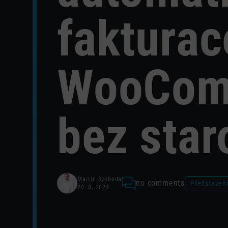
fakturac
WooCom
bez star
Martin Svoboda
no comments
Představení
20. 8. 2024