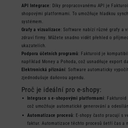
API Integrace
: Díky propracovanému API je Fakturoi
shopovými platformami. To umožňuje hladkou synch
systémem.
Grafy a vizualizace
: Software nabízí různé grafy a 
zdraví firmy. Můžete snadno vidět přehled o příjmec
ukazatelích.
Podpora účetních programů
: Fakturoid je kompatib
například Money a Pohoda, což usnadňuje export dat
Elektronická přiznání
: Software automaticky vypočít
zjednodušuje daňovou agendu.
Proč je ideální pro e-shopy:
Integrace s e-shopovými platformami
: Fakturoid
což umožňuje automatické generování a odesílán
Automatizace procesů
: E-shopy často pracují s
faktur. Automatizace těchto procesů šetří čas a 