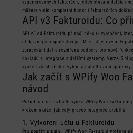
vygenerovaných fakturách, jejich stavu a dalších m
můžete vidět kompletní historii fakturačních dokla
API v3 Fakturoidu: Co př
API v3 od Fakturoidu přináší několik vylepšení, kter
efektivnější a spolehlivější. Mezi hlavní výhody patř
zpracování dat a rozšířená podpora pro nové funkce
dokladů a integrace s dalšími systémy. Verze 5 plu
využila všech těchto výhod a nabídla vám špičkový 
Jak začít s WPify Woo Fa
návod
Pokud jste se rozhodli využít WPify Woo Fakturoid 
krokem ukáže, jak celý proces integrace probíhá.
1. Vytvoření účtu u Fakturoidu
Pro použití pluginu WPify Woo Fakturoid potřebujete