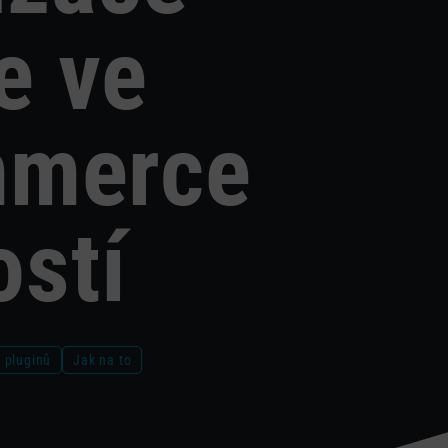
e ve
merce
ostí
 pluginů
Jak na to