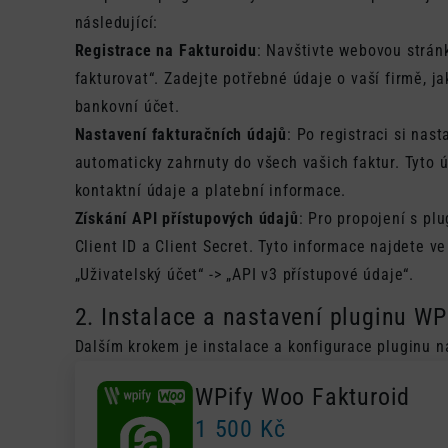
následující:
Registrace na Fakturoidu
: Navštivte webovou strá
fakturovat“. Zadejte potřebné údaje o vaší firmě, ja
bankovní účet.
Nastavení fakturačních údajů
: Po registraci si nas
automaticky zahrnuty do všech vašich faktur. Tyto ú
kontaktní údaje a platební informace.
Získání API přístupových údajů
: Pro propojení s p
Client ID a Client Secret. Tyto informace najdete v
„Uživatelský účet“ -> „API v3 přístupové údaje“.
2. Instalace a nastavení pluginu WP
Dalším krokem je instalace a konfigurace pluginu
WPify Woo Fakturoid
1 500
Kč