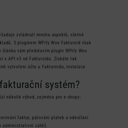
žaduje zvládnutí mnoha aspektů, včetně
dokladů. S pluginem WPify Woo Fakturoid však
o článku vám představím plugin WPify Woo
aci s API v3 od Fakturoidu. Získáte tak
ně vytvoření účtu u Fakturoidu, instalace
 fakturační systém?
bízí několik výhod, zejména pro e-shopy:
rování faktur, párování plateb a odesílání
 administrativní zátěž.