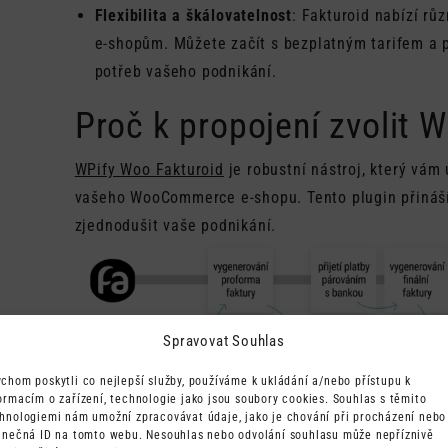
Flexibilita a škálovatelnost
: Fakturoid nabízí růz
e-shopům. Můžete začít s bezplatným tarifem a p
potřeb vašeho podnikání.
Proč k propojení zvolit 
WPify Woo Fakturoid
je robustní nástroj, který vám
vašeho WooCommerce e-shopu. Tento plugin přináš
zjednodušit vaše podnikání.
Spravovat Souhlas
chom poskytli co nejlepší služby, používáme k ukládání a/nebo přístupu k
ormacím o zařízení, technologie jako jsou soubory cookies. Souhlas s těmito
hnologiemi nám umožní zpracovávat údaje, jako je chování při procházení nebo
inečná ID na tomto webu. Nesouhlas nebo odvolání souhlasu může nepříznivě