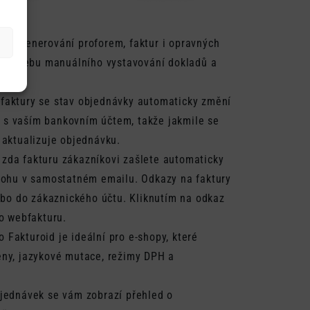
cké generování proforem, faktur i opravných
e potřebu manuálního vystavování dokladů a
 faktury se stav objednávky automaticky změní
it s vaším bankovním účtem, takže jakmile se
 aktualizuje objednávku.
, zda fakturu zákazníkovi zašlete automaticky
lohu v samostatném emailu. Odkazy na faktury
ebo do zákaznického účtu. Kliknutím na odkaz
o webfakturu.
 Fakturoid je ideální pro e-shopy, které
ěny, jazykové mutace, režimy DPH a
jednávek se vám zobrazí přehled o