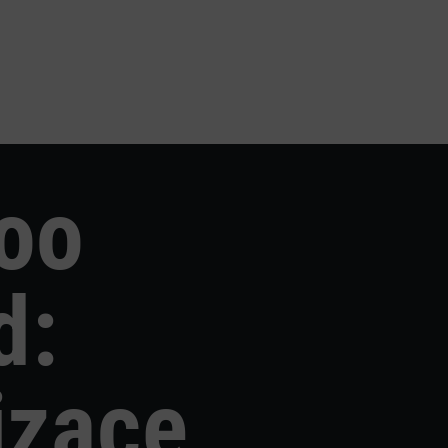
Plug
oo
d:
izace