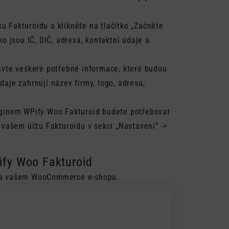
nku
Fakturoidu
a klikněte na tlačítko „Začněte
ko jsou IČ, DIČ, adresa, kontaktní údaje a
tavte veškeré potřebné informace, které budou
daje zahrnují název firmy, logo, adresu,
luginem WPify Woo Fakturoid budete potřebovat
e vašem účtu Fakturoidu v sekci „Nastavení“ ->
ify Woo Fakturoid
 na vašem WooCommerce e-shopu.