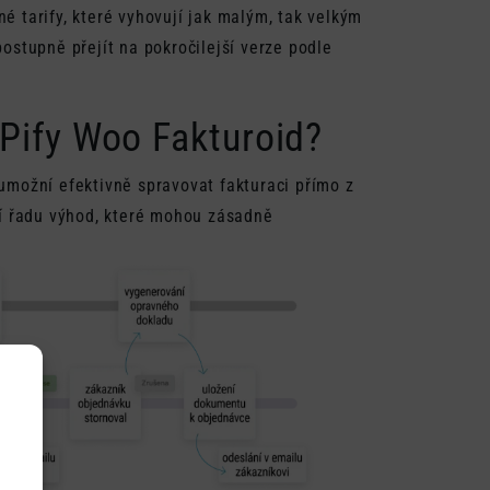
né tarify, které vyhovují jak malým, tak velkým
ostupně přejít na pokročilejší verze podle
WPify Woo Fakturoid?
 umožní efektivně spravovat fakturaci přímo z
í řadu výhod, které mohou zásadně