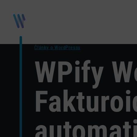
Články o WordPressu
WPify W
Fakturoi
automat