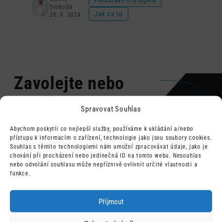
Svoboda
Jak na to
20. 8. 2024
Zavolejte nebo
napište
Spravovat Souhlas
Abychom poskytli co nejlepší služby, používáme k ukládání a/nebo
přístupu k informacím o zařízení, technologie jako jsou soubory cookies.
Souhlas s těmito technologiemi nám umožní zpracovávat údaje, jako je
chování při procházení nebo jedinečná ID na tomto webu. Nesouhlas
nebo odvolání souhlasu může nepříznivě ovlivnit určité vlastnosti a
funkce.
Příjmout