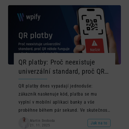
QR platby: Proč neexistuje
univerzální standard, proč QR
někde funguje a jinde ne — a
QR platby dnes vypadají jednoduše:
jak to řešit
zákazník naskenuje kód, platba se mu
vyplní v mobilní aplikaci banky a vše
proběhne během pár sekund. Ve skutečnosti
ale QR platby nejsou jednotná technologie.
Martin Svoboda
Jak na to
21. 11. 2025