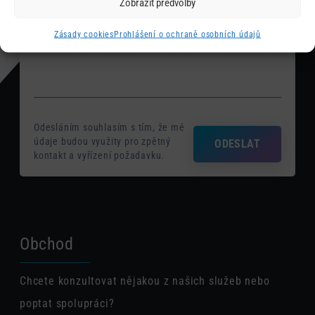
Zobrazit předvolby
Zásady cookies
Prohlášení o ochraně osobních údajů
Odesláním souhlasím s tím, že mé
údaje budou využity pro zpětný
ODESLAT
kontakt a vyřízení požadavku.
Obchod
Chcete konzultovat nějakou z našich služeb nebo
poptat spolupráci?