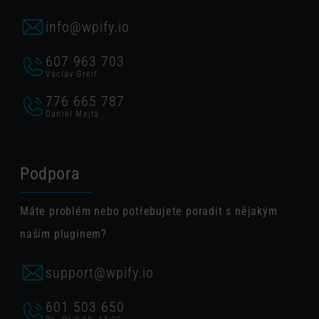
info@wpify.io
607 963 703
Václav Greif
776 665 787
Daniel Mejta
Podpora
Máte problém nebo potřebujete poradit s nějakým
naším pluginem?
support@wpify.io
601 503 650