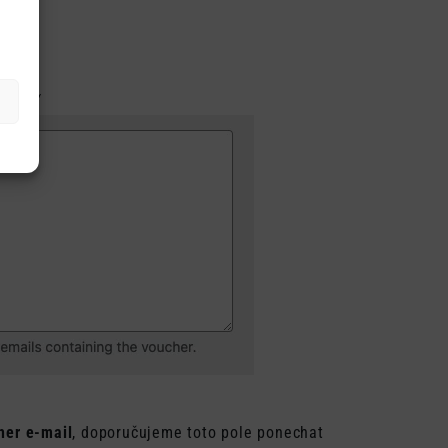
ad:
ailu.“
her e-mail
, doporučujeme toto pole ponechat