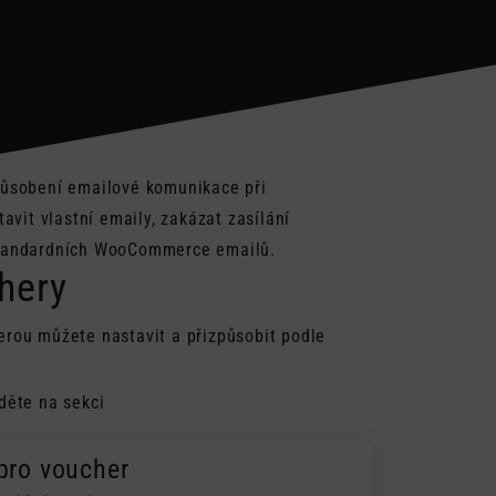
ůsobení emailové komunikace při
vit vlastní emaily, zakázat zasílání
o standardních WooCommerce emailů.
chery
terou můžete nastavit a přizpůsobit podle
děte na sekci
pro voucher