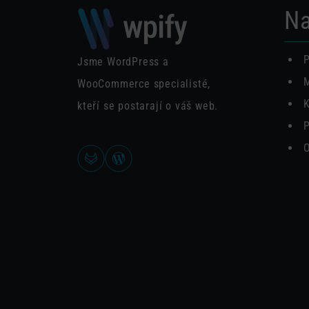
Na
P
Jsme WordPress a
M
WooCommerce specialisté,
K
kteří se postarají o váš web.