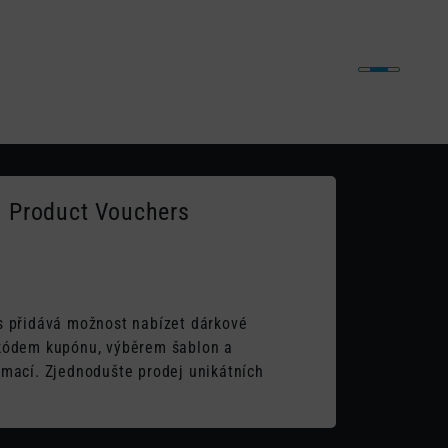
iny
Naše práce
Články
Kontakt
 Product Vouchers
 přidává možnost nabízet dárkové
kódem kupónu, výběrem šablon a
mací. Zjednodušte prodej unikátních