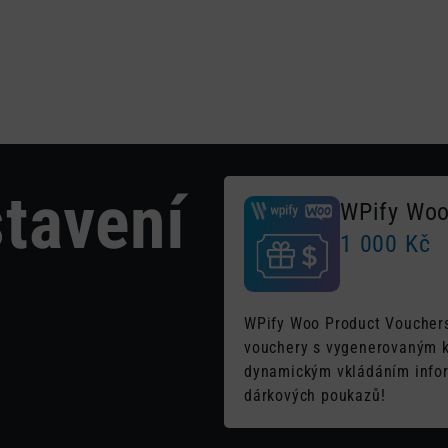
Plug
tavení
WPify Woo
1 000
Kč
WPify Woo Product Vouchers
vouchery s vygenerovaným 
dynamickým vkládáním infor
dárkových poukazů!