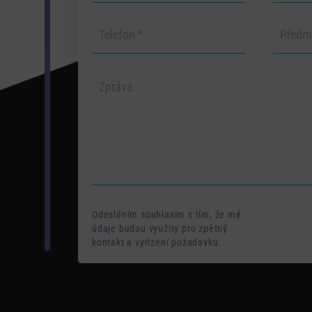
Odesláním souhlasím s tím, že mé
údaje budou využity pro zpětný
kontakt a vyřízení požadavku.