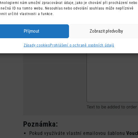
hnologiemi nám umožní zpracovávat údaje, jako je chování při procházení nebo
Vouchers
.
inečná ID na tomto webu. Nesouhlas nebo odvolání souhlasu může nepříznivě
Najděte pole
Doplňující text do emailů
.
ivnit určité vlastnosti a funkce.
Vložte text, který chcete zobrazit v emailu. Napříkl
„Váš dárkový voucher naleznete v příloze tohoto em
Příjmout
Zobrazit předvolby
Zásady cookies
Prohlášení o ochraně osobních údajů
Poznámka:
Pokud využíváte vlastní emailovou šablonu
Vouc