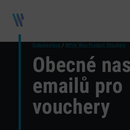
Dokumentace
/
WPify Woo Product Vouchers
Obecné nas
emailů pro
vouchery