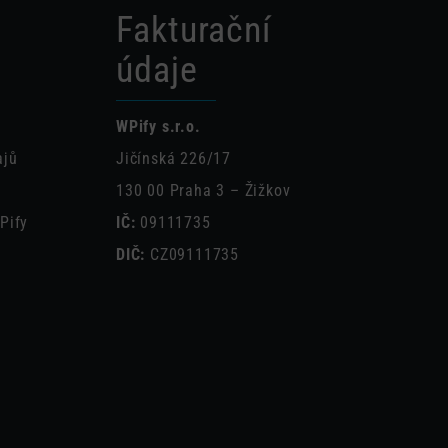
Fakturační
údaje
WPify s.r.o.
ajů
Jičínská 226/17
130 00 Praha 3 – Žižkov
Pify
IČ:
09111735
DIČ:
CZ09111735