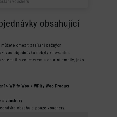
zaslání voucheru.
bjednávky obsahující
 můžete omezit zasílání běžných
akovou objednávku nebyly relevantní.
uze email s voucherem a ostatní emaily, jako
ní > WPify Woo > WPify Woo Product
e s vouchery
.
bjednávka obsahuje pouze vouchery.