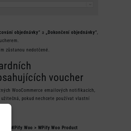
cování objednávky“
a
„Dokončení objednávky“
,
oucherem.
žím zůstanou nedotčené.
dardních
ahujících voucher
běžných WooCommerce emailových notifikacích,
 užitečná, pokud nechcete používat vlastní
ní > WPify Woo > WPify Woo Product