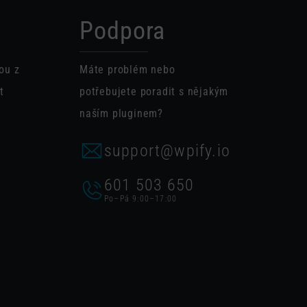
Podpora
ou z
Máte problém nebo
t
potřebujete poradit s nějakým
naším pluginem?
support@wpify.io
601 503 650
Po–Pá 9:00–17:00