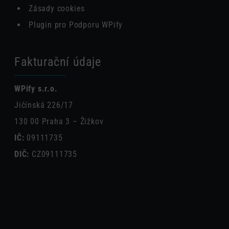
Zásady cookies
Plugin pro Podporu WPify
Fakturační údaje
WPify s.r.o.
Jičínská 226/17
130 00 Praha 3 – Žižkov
IČ:
09111735
DIČ:
CZ09111735