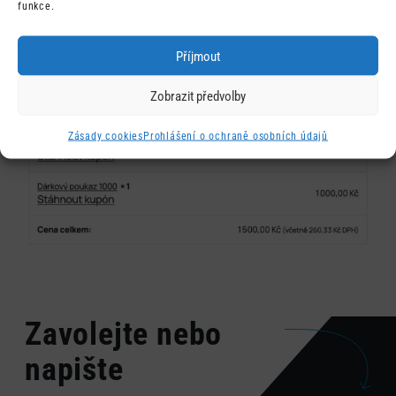
funkce.
Po výběru šablony si stáhne svůj vygenerovaný
voucher.
Příjmout
Zobrazit předvolby
Zásady cookies
Prohlášení o ochraně osobních údajů
Zavolejte nebo
napište