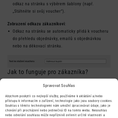
odkaz na stránku s výběrem šablony (např.
„Stáhněte si svůj voucher“).
Zobrazení odkazu zákazníkovi
:
Odkaz na stránku se automaticky přidá k voucheru
do přehledu objednávky, emailů s objednávkou
nebo na děkovací stránku.
Jak to funguje pro zákazníka?
Zákazník obdrží odkaz ke stažení voucheru (např. v
Spravovat Souhlas
emailu nebo na děkovací stránce).
Abychom poskytli co nejlepší služby, používáme k ukládání a/nebo
Po kliknutí na odkaz se otevře stránka, kde si
přístupu k informacím o zařízení, technologie jako jsou soubory cookies.
zákazník může vybrat šablonu voucheru (pokud jich
Souhlas s těmito technologiemi nám umožní zpracovávat údaje, jako je
chování při procházení nebo jedinečná ID na tomto webu. Nesouhlas
máte nastaveno více).
nebo odvolání souhlasu může nepříznivě ovlivnit určité vlastnosti a