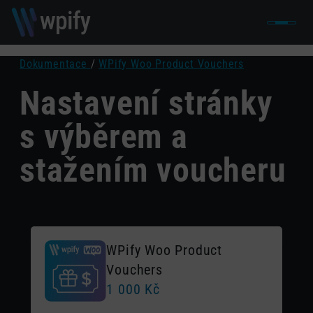
Dokumentace
/
WPify Woo Product Vouchers
Nastavení stránky
s výběrem a
stažením voucheru
WPify Woo Product
Vouchers
1 000
Kč