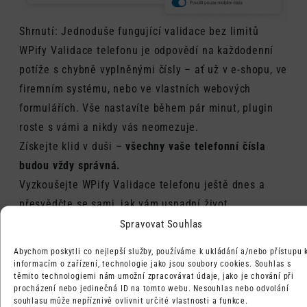
Shrnutí: Jednoduše fungující validace bez limitů
WPify Validace telefonu je odpovědí na každodenní
potíže s chybně vyplněnými čísly – ať už v e-shopu, ve
firemním systému, nebo ve vlastních webových
formulářích. Vše nastavíte během pár minut, plugin
roste s vámi a nikdy vás neomezuje.
Získejte klid v duši –
všechny vaše telefonní čísla
budou vždy správná.
Vyzkoušejte WPify Validace telefonu ještě dnes a
přesvědčte se sami, jak vám usnadní život.
Potřebujete poradit s implementací, napojením na
Spravovat Souhlas
jiné systémy, nebo chcete speciální úpravu? Napište
Abychom poskytli co nejlepší služby, používáme k ukládání a/nebo přístupu 
nám – jsme tu pro vás!
informacím o zařízení, technologie jako jsou soubory cookies. Souhlas s
těmito technologiemi nám umožní zpracovávat údaje, jako je chování při
procházení nebo jedinečná ID na tomto webu. Nesouhlas nebo odvolání
souhlasu může nepříznivě ovlivnit určité vlastnosti a funkce.