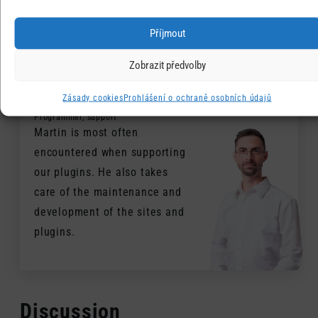
Validace telefonu
WooCommerce
WordPress
Wpify Woo
Příjmout
Zobrazit předvolby
Martin Svoboda
Zásady cookies
Prohlášení o ochraně osobních údajů
Programmer, support
Martin is most often
encountered when supporting
our plugins. He also takes
care of the maintenance and
development of the sites and
plugins.
Discussion