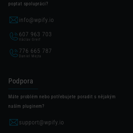
poptat spolupráci?
info@wpify.io
607 963 703
Václav Greif
776 665 787
Daniel Mejta
Podpora
Máte problém nebo potřebujete poradit s nějakým
naším pluginem?
support@wpify.io