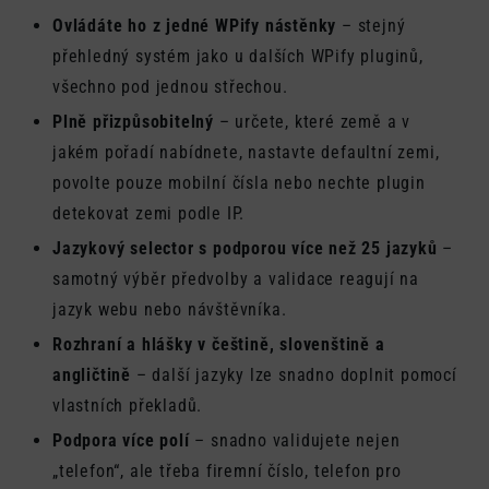
Ovládáte ho z jedné WPify nástěnky
– stejný
přehledný systém jako u dalších WPify pluginů,
všechno pod jednou střechou.
Plně přizpůsobitelný
– určete, které země a v
jakém pořadí nabídnete, nastavte defaultní zemi,
povolte pouze mobilní čísla nebo nechte plugin
detekovat zemi podle IP.
Jazykový selector s podporou více než 25 jazyků
–
samotný výběr předvolby a validace reagují na
jazyk webu nebo návštěvníka.
Rozhraní a hlášky v češtině, slovenštině a
angličtině
– další jazyky lze snadno doplnit pomocí
vlastních překladů.
Podpora více polí
– snadno validujete nejen
„telefon“, ale třeba firemní číslo, telefon pro