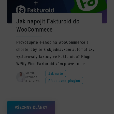
Jak napojit Fakturoid do
WooCommece
Provozujete e-shop na WooCommerce a
chcete, aby se k objednávkám automaticky
vystavovaly faktury ve Fakturoidu? Plugin
WPify Woo Fakturoid vám právě tohle
umožní – a zvládne to během pár minut od
Martin
Jak na to
Svoboda
instalace.
Představení pluginů
8. 4. 2026
VŠECHNY ČLÁNKY