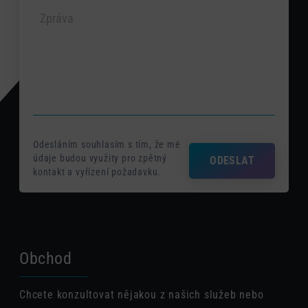
Odesláním souhlasím s tím, že mé
údaje budou využity pro zpětný
ODESLAT
kontakt a vyřízení požadavku.
Obchod
Chcete konzultovat nějakou z našich služeb nebo