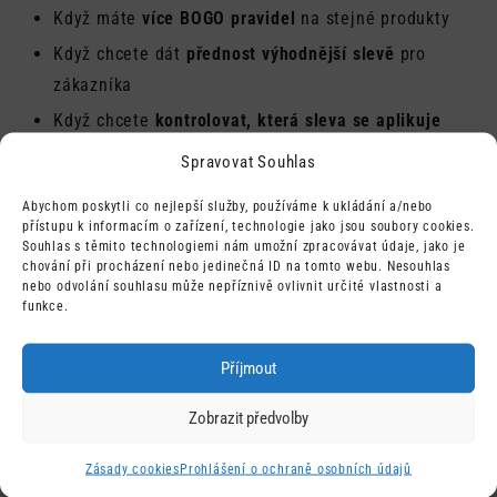
Když máte
více BOGO pravidel
na stejné produkty
Když chcete dát
přednost výhodnější slevě
pro
zákazníka
Když chcete
kontrolovat, která sleva se aplikuje
první
Spravovat Souhlas
Praktický tip:
Abychom poskytli co nejlepší služby, používáme k ukládání a/nebo
přístupu k informacím o zařízení, technologie jako jsou soubory cookies.
Nastavte
lepší/vyšší slevu s nižší prioritou
(nižší
Souhlas s těmito technologiemi nám umožní zpracovávat údaje, jako je
číslo), aby se aplikovala dříve a měla přístup k
chování při procházení nebo jedinečná ID na tomto webu. Nesouhlas
nebo odvolání souhlasu může nepříznivě ovlivnit určité vlastnosti a
plnému poolu:
funkce.
 SPRÁVNĚ:
  Pravidlo: Kup 2 získej 1 ZDARMA 
Příjmout
(100% sleva)
Zobrazit předvolby
  Priorita: 0
Zásady cookies
Prohlášení o ochraně osobních údajů
  Pravidlo: Kup 3 získej 1 za půlku 