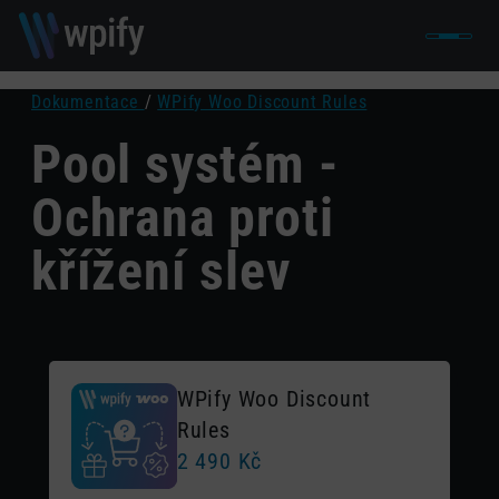
Dokumentace
/
WPify Woo Discount Rules
Pool systém -
Ochrana proti
křížení slev
WPify Woo Discount
Rules
2 490
Kč