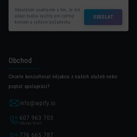
Odesláním souhlasím s tím, že mé
údaje budou využity pro zpětný
ODESLAT
kontakt a vyřízení požadavku.
Obchod
Chcete konzultovat nějakou z našich služeb nebo
poptat spolupráci?
info@wpify.io
607 963 703
Václav Greif
776 665 787