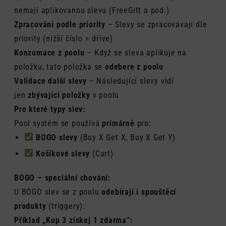
nemají aplikovanou slevu (FreeGift a pod.)
Zpracování podle priority
– Slevy se zpracovávají dle
priority (nižší číslo = dříve)
Konzumace z poolu
– Když se sleva aplikuje na
položku, tato položka se
odebere z poolu
Validace další slevy
– Následující slevy vidí
jen
zbývající položky
v poolu
Pro které typy slev:
Pool systém se používá
primárně
pro:
BOGO slevy
(Buy X Get X, Buy X Get Y)
Košíkové slevy
(Cart)
BOGO – speciální chování:
U BOGO slev se z poolu
odebírají i spouštěcí
produkty
(triggery):
Příklad „Kup 3 získej 1 zdarma“: