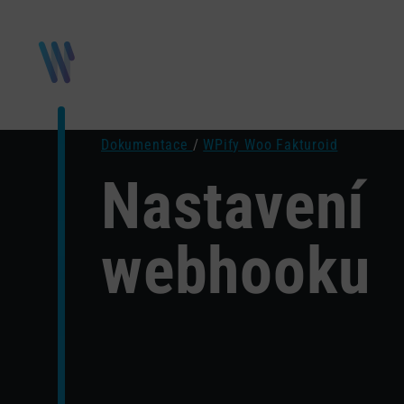
Dokumentace
/
WPify Woo Fakturoid
Nastavení
webhooku