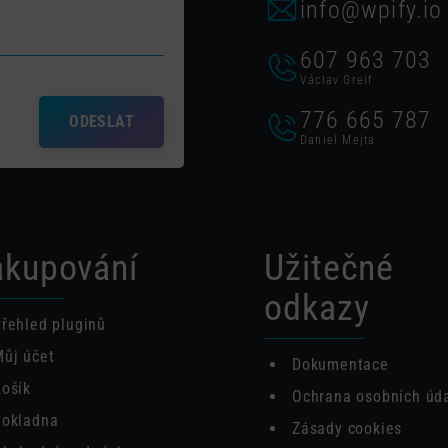
info@wpify.io
607 963 703
Václav Greif
776 665 787
ODESLAT
Daniel Mejta
kupování
Užitečné
odkazy
řehled pluginů
ůj účet
Dokumentace
ošík
Ochrana osobních úd
Pokladna
Zásady cookies