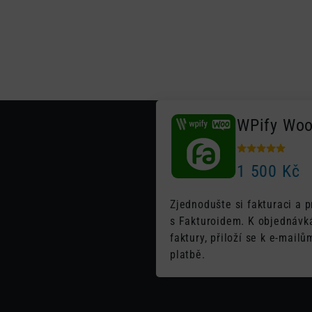
Plug
WPify Woo
1 500
Kč
Zjednodušte si fakturaci a
s Fakturoidem. K objednávká
faktury, přiloží se k e-mail
platbě.