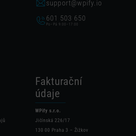
support@wpify.io
601 503 650
Po–Pá 9:00–17:00
Fakturační
údaje
WPify s.r.o.
ajů
Jičínská 226/17
130 00 Praha 3 – Žižkov