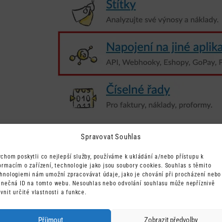
Zde se proklikněte do Webhooky.
Spravovat Souhlas
chom poskytli co nejlepší služby, používáme k ukládání a/nebo přístupu k
ormacím o zařízení, technologie jako jsou soubory cookies. Souhlas s těmito
hnologiemi nám umožní zpracovávat údaje, jako je chování při procházení nebo
inečná ID na tomto webu. Nesouhlas nebo odvolání souhlasu může nepříznivě
ivnit určité vlastnosti a funkce.
Klikněte na tlačítko „Nový webhook“. Do adresy web
Příjmout
Zobrazit předvolby