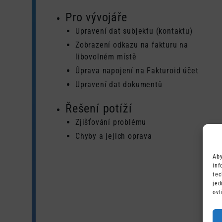
Pro vývojáře
Upravení dat subjektu (kontaktu)
Zobrazení odkazu na fakturu na
libovolném místě
Úprava napojení na Fakturoid účet
Upravení dat dokumentů
Řešení potíží
Zjišťování problému
Chyby a jejich oprava
Aby
inf
tec
jed
ovl