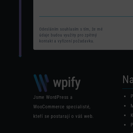
Odesláním souhlasím s tím, že mé
údaje budou využity pro zpětný
kontakt a vyřízení požadavku.
Na
P
Jsme WordPress a
M
WooCommerce specialisté,
K
kteří se postarají o váš web.