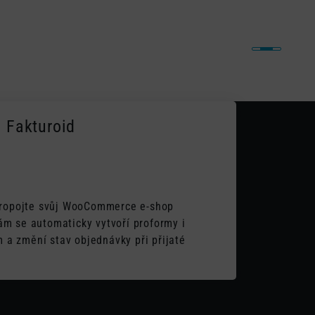
iny
Naše práce
Články
Kontakt
 Fakturoid
 propojte svůj WooCommerce e-shop
m se automaticky vytvoří proformy i
ům a změní stav objednávky při přijaté