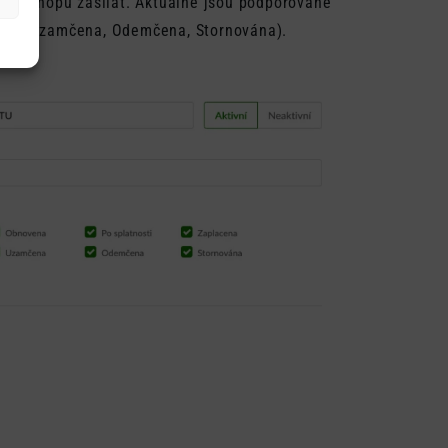
eho e-shopu zasílat. Aktuálně jsou podporované
lána, Uzamčena, Odemčena, Stornována).