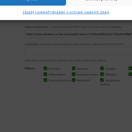
nastavení. A vyberte si akce, které se mají do vaš
akce nad fakturou (Po splatnosti, Zaplacena, Odes
Zásady cookies
Prohlášení o ochraně osobních údajů
Nastavení uložte.