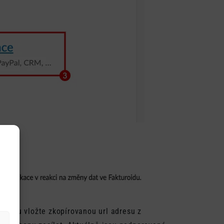
hooku vložte zkopírovanou url adresu z