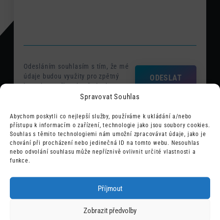
Odesláním souhlasím s tím, že mé
údaje budou využity pro zpětný
ODESLAT
kontakt a vyřízení požadavku.
Spravovat Souhlas
Abychom poskytli co nejlepší služby, používáme k ukládání a/nebo
přístupu k informacím o zařízení, technologie jako jsou soubory cookies.
Souhlas s těmito technologiemi nám umožní zpracovávat údaje, jako je
chování při procházení nebo jedinečná ID na tomto webu. Nesouhlas
Obchod
nebo odvolání souhlasu může nepříznivě ovlivnit určité vlastnosti a
funkce.
Chcete konzultovat nějakou z našich služeb nebo
Příjmout
poptat spolupráci?
Zobrazit předvolby
info@wpify.io