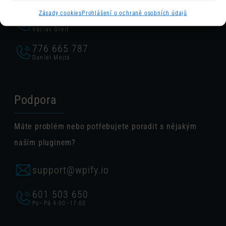
Zásady cookies
Prohlášení o ochraně osobních údajů
607 963 703
Václav Greif
776 665 787
Daniel Mejta
Podpora
Máte problém nebo potřebujete poradit s nějakým
naším pluginem?
support@wpify.io
601 503 650
Po–Pá 9:00–17:00