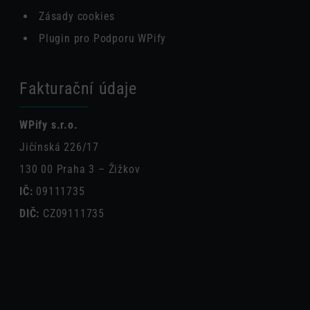
Zásady cookies
Plugin pro Podporu WPify
Fakturační údaje
WPify s.r.o.
Jičínská 226/17
130 00 Praha 3 – Žižkov
IČ:
09111735
DIČ:
CZ09111735