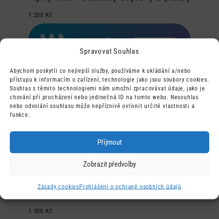
1 200
Kč
Spravovat Souhlas
Abychom poskytli co nejlepší služby, používáme k ukládání a/nebo
přístupu k informacím o zařízení, technologie jako jsou soubory cookies.
Souhlas s těmito technologiemi nám umožní zpracovávat údaje, jako je
chování při procházení nebo jedinečná ID na tomto webu. Nesouhlas
nebo odvolání souhlasu může nepříznivě ovlivnit určité vlastnosti a
funkce.
Příjmout
Zobrazit předvolby
Zásady cookies
Prohlášení o ochraně osobních údajů
WPify Woo Feedy
1 500
Kč