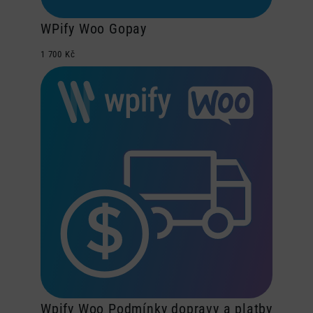
WPify Woo Gopay
1 700
Kč
Wpify Woo Podmínky dopravy a platby