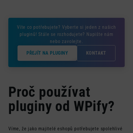
Víte co potřebujete? Vyberte si jeden z našich
pluginů! Stále se rozhodujete? Napište nám
nebo zavolejte.
PŘEJÍT NA PLUGINY
KONTAKT
Proč používat
pluginy od WPify?
Víme, že jako majitelé eshopů potřebujete spolehlivé