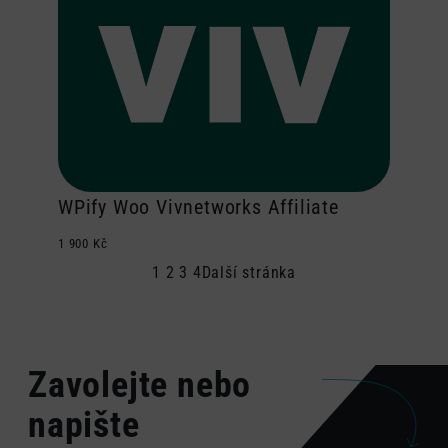
WPify Woo Vivnetworks Affiliate
1 900
Kč
1
2
3
4
Další stránka
Zavolejte nebo
napište