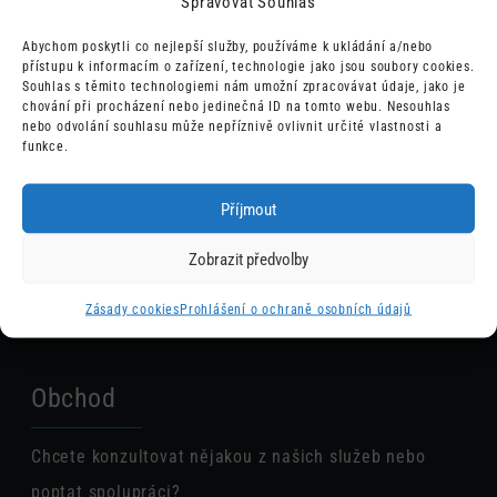
Spravovat Souhlas
Abychom poskytli co nejlepší služby, používáme k ukládání a/nebo
přístupu k informacím o zařízení, technologie jako jsou soubory cookies.
Souhlas s těmito technologiemi nám umožní zpracovávat údaje, jako je
chování při procházení nebo jedinečná ID na tomto webu. Nesouhlas
nebo odvolání souhlasu může nepříznivě ovlivnit určité vlastnosti a
funkce.
Příjmout
Odesláním souhlasím s tím, že mé
údaje budou využity pro zpětný
ODESLAT
Zobrazit předvolby
kontakt a vyřízení požadavku.
Zásady cookies
Prohlášení o ochraně osobních údajů
Obchod
Chcete konzultovat nějakou z našich služeb nebo
poptat spolupráci?