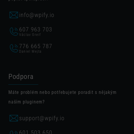
info@wpify.io
607 963 703
Václav Greif
776 665 787
Daniel Mejta
Podpora
Máte problém nebo potřebujete poradit s nějakým
naším pluginem?
support@wpify.io
601 503 650