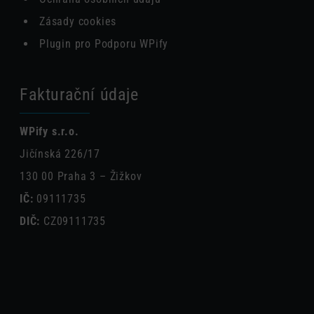
Zásady cookies
Plugin pro Podporu WPify
Fakturační údaje
WPify s.r.o.
Jičínská 226/17
130 00 Praha 3 – Žižkov
IČ:
09111735
DIČ:
CZ09111735