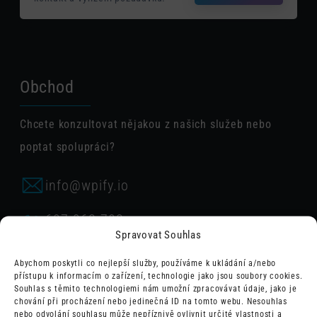
Obchod
Chcete konzultovat nějakou z našich služeb nebo
poptat spolupráci?
info@wpify.io
607 963 703
Václav Greif
Spravovat Souhlas
776 665 787
Abychom poskytli co nejlepší služby, používáme k ukládání a/nebo
Daniel Mejta
přístupu k informacím o zařízení, technologie jako jsou soubory cookies.
Souhlas s těmito technologiemi nám umožní zpracovávat údaje, jako je
chování při procházení nebo jedinečná ID na tomto webu. Nesouhlas
nebo odvolání souhlasu může nepříznivě ovlivnit určité vlastnosti a