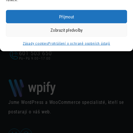
Máte problém nebo potřebujete poradit s nějakým
Příjmout
naším pluginem?
Zobrazit předvolby
support@wpify.io
Zásady cookies
Prohlášení o ochraně osobních údajů
601 503 650
Po–Pá 9:00–17:00
Jsme WordPress a WooCommerce specialisté, kteří se
postarají o váš web.