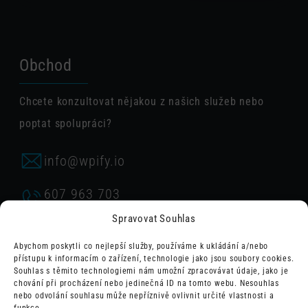
Obchod
Chcete konzultovat nějakou z našich služeb nebo
poptat spolupráci?
info@wpify.io
607 963 703
Václav Greif
Spravovat Souhlas
776 665 787
Daniel Mejta
Abychom poskytli co nejlepší služby, používáme k ukládání a/nebo
přístupu k informacím o zařízení, technologie jako jsou soubory cookies.
Souhlas s těmito technologiemi nám umožní zpracovávat údaje, jako je
chování při procházení nebo jedinečná ID na tomto webu. Nesouhlas
nebo odvolání souhlasu může nepříznivě ovlivnit určité vlastnosti a
Podpora
funkce.