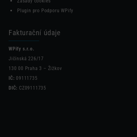
Zásady cookies
Plugin pro Podporu WPify
Fakturační údaje
WPify s.r.o.
Jičínská 226/17
130 00 Praha 3 – Žižkov
IČ:
09111735
DIČ:
CZ09111735